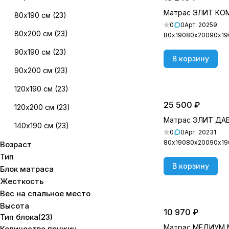
Матрас ЭЛИТ К
80х190 см
(
23
)
0
0
Арт.
20259
80х200 см
(
23
)
80х190
80х200
90х19
90х190 см
(
23
)
В корзину
90х200 см
(
23
)
120х190 см
(
23
)
25 500 ₽
120х200 см
(
23
)
Матрас ЭЛИТ ДА
140х190 см
(
23
)
0
0
Арт.
20231
80х190
80х200
90х19
Возраст
140х200 см
(
23
)
Тип
160х190 см
(
23
)
В корзину
Блок матраса
Жесткость
160х200 см
(
23
)
Вес на cпальное место
180х190 см
(
22
)
Высота
10 970 ₽
Тип блока
(
23
)
180х200 см
(
23
)
Матрас МЕДИУМ
Количество пружин