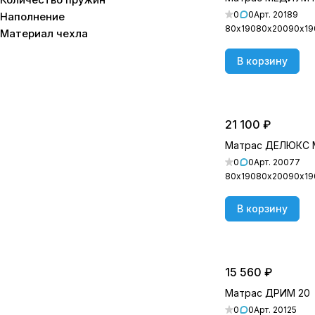
200х190 см
(
18
)
0
0
Арт.
20189
Наполнение
80х190
80х200
90х19
Материал чехла
200х200 см
(
23
)
В корзину
21 100 ₽
Матрас ДЕЛЮКС
0
0
Арт.
20077
80х190
80х200
90х19
В корзину
15 560 ₽
Матрас ДРИМ 20
0
0
Арт.
20125