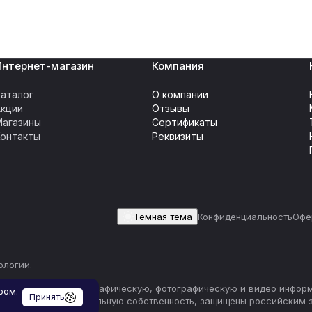
Интернет-магазин
Компания
аталог
О компании
Акции
Отзывы
Магазины
Сертификаты
Контакты
Реквизиты
Темная тема
Конфиденциальность
Офе
ологии
.
ичиваясь) текстовую, графическую, фотографическую и видео инфор
ром.
Принять
 прав на интеллектуальную собственность, защищены российским