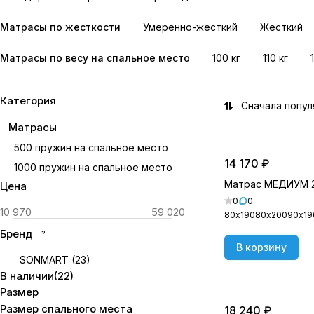
Матрасы по жесткости
Умеренно-жесткий
Жесткий
Матрасы по весу на спальное место
100 кг
110 кг
Категория
Сначала попу
Матрасы
500 пружин на спальное место
14 170 ₽
1000 пружин на спальное место
Матрас МЕДИУМ 
Цена
0
0
80х190
80х200
90х19
Бренд
?
В корзину
SONMART
(
23
)
В наличии
(
22
)
Размер
Размер спального места
18 240 ₽