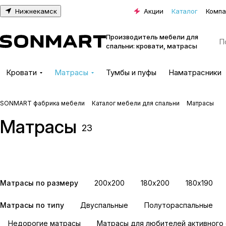
Нижнекамск
Акции
Каталог
Компа
Производитель мебели для
спальни: кровати, матрасы
Кровати
Матрасы
Тумбы и пуфы
Наматрасники
SONMART фабрика мебели
Каталог мебели для спальни
Матрасы
Матрасы
500 пружин на спальное
1000 пружин на сп
23
место
место
8 товаров
15 товаров
Матрасы по размеру
200х200
180х200
180х190
Матрасы по типу
Двуспальные
Полутораспальные
Недорогие матрасы
Матрасы для любителей активного 