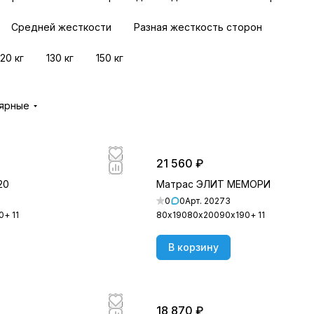
Средней жесткости
Разная жесткость сторон
120 кг
130 кг
150 кг
лярные
21 560 ₽
20
Матрас ЭЛИТ МЕМОРИ
0
0
Арт.
20273
0
+ 11
80х190
80х200
90х190
+ 11
В корзину
18 870 ₽