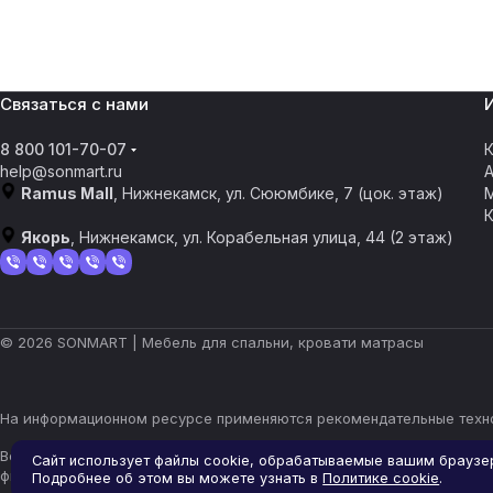
Связаться с нами
8 800 101-70-07
К
help@sonmart.ru
Ramus Mall
, Нижнекамск, ул. Сююмбике, 7 (цок. этаж)
Якорь
, Нижнекамск, ул. Корабельная улица, 44 (2 этаж)
© 2026 SONMART | Мебель для спальни, кровати матрасы
На информационном ресурсе применяются
рекомендательные техн
Все ресурсы сайта nizhnekamsk.sonmart.ru, включая (но не огран
Сайт использует файлы cookie, обрабатываемые вашим браузе
фирменное наименование являются объектами авторского права и
Подробнее об этом вы можете узнать в
Политике cookie
.