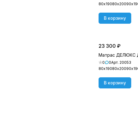
80х190
80х200
90х19
В корзину
23 300 ₽
Матрас ДЕЛЮКС 
0
0
Арт.
20053
80х190
80х200
90х19
В корзину