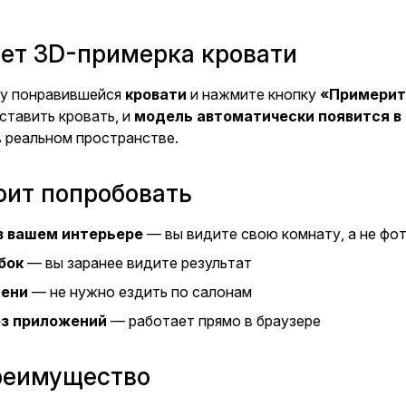
ает 3D-примерка кровати
ку понравившейся
кровати
и нажмите кнопку
«Примерит
ставить кровать, и
модель автоматически появится в
в реальном пространстве.
оит попробовать
в вашем интерьере
— вы видите свою комнату, а не фо
бок
— вы заранее видите результат
мени
— не нужно ездить по салонам
ез приложений
— работает прямо в браузере
реимущество