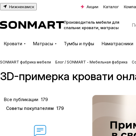
Нижнекамск
Акции
Каталог
Компа
Производитель мебели для
спальни: кровати, матрасы
Кровати
Матрасы
Тумбы и пуфы
Наматрасники
SONMART фабрика мебели
Блог / SONMART - Мебельная фабрика
С
3D-примерка кровати онла
Все публикации
179
Советы покупателям
179