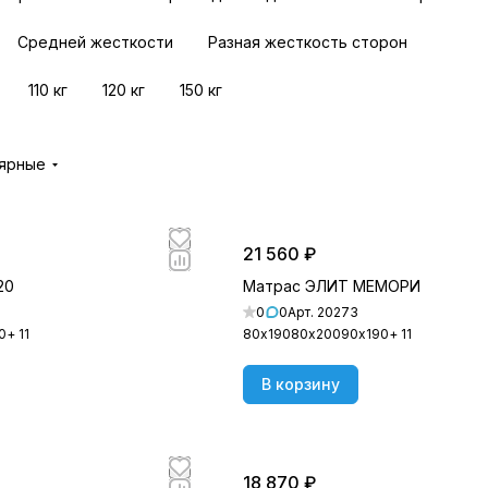
Средней жесткости
Разная жесткость сторон
110 кг
120 кг
150 кг
лярные
21 560 ₽
20
Матрас ЭЛИТ МЕМОРИ
0
0
Арт.
20273
0
+ 11
80х190
80х200
90х190
+ 11
В корзину
18 870 ₽