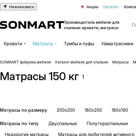
Нижнекамск
Акции
Каталог
Компа
Производитель мебели для
спальни: кровати, матрасы
Кровати
Матрасы
Тумбы и пуфы
Наматрасники
SONMART фабрика мебели
Каталог мебели для спальни
Матрасы
М
Матрасы 150 кг
500 пружин на спальное
1000 пружин на сп
1
место
место
8 товаров
15 товаров
Матрасы по размеру
200х200
180х200
180х190
Матрасы по типу
Двуспальные
Полутораспальные
Недорогие матрасы
Матрасы для любителей активного 