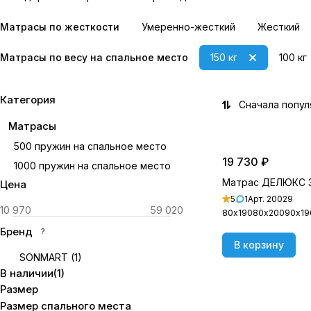
Матрасы по жесткости
Умеренно-жесткий
Жесткий
Матрасы по весу на спальное место
150 кг
100 кг
Категория
Сначала попу
Матрасы
500 пружин на спальное место
19 730 ₽
1000 пружин на спальное место
Матрас ДЕЛЮКС 
Цена
5
1
Арт.
20029
80х190
80х200
90х19
Бренд
?
В корзину
SONMART
(
1
)
В наличии
(
1
)
Размер
Размер спального места