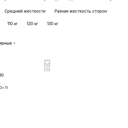
Средней жесткости
Разная жесткость сторон
110 кг
120 кг
130 кг
лярные
30
0
+ 11