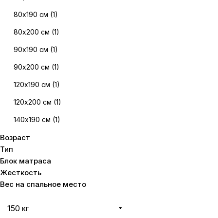
80х190 см
(
1
)
80х200 см
(
1
)
90х190 см
(
1
)
90х200 см
(
1
)
120х190 см
(
1
)
120х200 см
(
1
)
140х190 см
(
1
)
Возраст
140х200 см
(
1
)
Тип
160х190 см
(
1
)
Блок матраса
Жесткость
160х200 см
(
1
)
Вес на cпальное место
180х190 см
(
1
)
180х200 см
(
1
)
150 кг