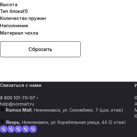
Высота
200х190 см
(
1
)
Тип блока
(
1
)
200х200 см
(
1
)
Количество пружин
Наполнение
Материал чехла
Сбросить
Связаться с нами
8 800 101-70-07
К
help@sonmart.ru
Ramus Mall
, Нижнекамск, ул. Сююмбике, 7 (цок. этаж)
Якорь
, Нижнекамск, ул. Корабельная улица, 44 (2 этаж)