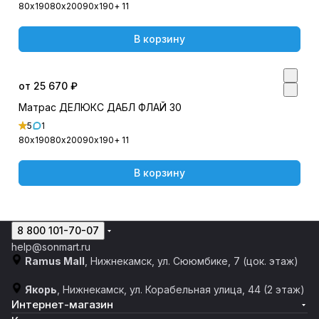
80х190
80х200
90х190
+ 11
В корзину
от 25 670 ₽
Матрас ДЕЛЮКС ДАБЛ ФЛАЙ 30
5
1
80х190
80х200
90х190
+ 11
В корзину
8 800 101-70-07
help@sonmart.ru
Ramus Mall
, Нижнекамск, ул. Сююмбике, 7 (цок. этаж)
Якорь
, Нижнекамск, ул. Корабельная улица, 44 (2 этаж)
Интернет-магазин