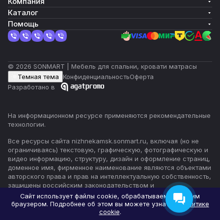
Компания
Каталог
Помощь
© 2026 SONMART | Мебель для спальни, кровати матрасы
Темная тема
Конфиденциальность
Оферта
Разработано в
На информационном ресурсе применяются
рекомендательные
технологии
.
Все ресурсы сайта nizhnekamsk.sonmart.ru, включая (но не
ограничиваясь) текстовую, графическую, фотографическую и
видео информацию, структуру, дизайн и оформление страниц,
доменное имя, фирменное наименование являются объектами
авторского права и прав на интеллектуальную собственность,
защищены российским законодательством и
международными соглашениями об охране авторских прав.
Сайт использует файлы cookie, обрабатываемые вашим
Читать далее
браузером. Подробнее об этом вы можете узнать в
Политике
cookie
.