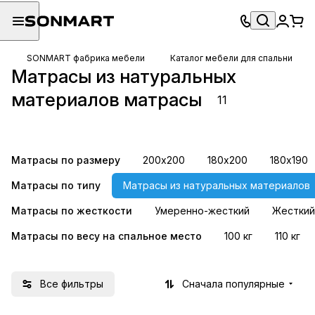
SONMART фабрика мебели
Каталог мебели для спальни
Матрасы из натуральных
500 пружин на
1000 пружин на
материалов матрасы
11
спальное место
спальное место
8 товаров
15 товаров
Матрасы по размеру
200х200
180х200
180х190
Матрасы по типу
Матрасы из натуральных материалов
Матрасы по жесткости
Умеренно-жесткий
Жесткий
Матрасы по весу на спальное место
100 кг
110 кг
Все фильтры
Сначала популярные