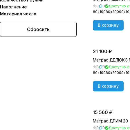
200х190 см
(
18
)
0
0
Доступно к 
Наполнение
80х190
80х200
90х19
Материал чехла
200х200 см
(
23
)
В корзину
Сбросить
21 100 ₽
Матрас ДЕЛЮКС
0
0
Доступно к 
80х190
80х200
90х19
В корзину
15 560 ₽
Матрас ДРИМ 20
0
0
Доступно к 