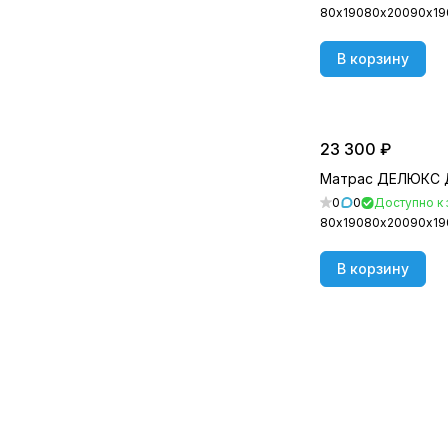
80х190
80х200
90х19
В корзину
23 300 ₽
Матрас ДЕЛЮКС 
0
0
Доступно к 
80х190
80х200
90х19
В корзину