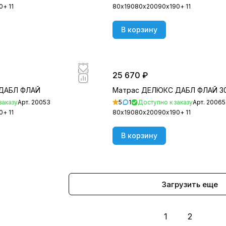
0
+ 11
80х190
80х200
90х190
+ 11
В корзину
25 670 ₽
ДАБЛ ФЛАЙ
Матрас ДЕЛЮКС ДАБЛ ФЛАЙ 3
заказу
Арт.
20053
5
1
Доступно к заказу
Арт.
20065
0
+ 11
80х190
80х200
90х190
+ 11
В корзину
Загрузить еще
1
2