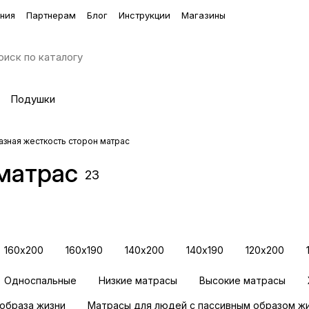
ния
Партнерам
Блог
Инструкции
Магазины
Подушки
азная жесткость сторон матрас
 матрас
альное
23
160х200
160х190
140х200
140х190
120х200
Односпальные
Низкие матрасы
Высокие матрасы
образа жизни
Матрасы для людей с пассивным образом ж