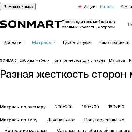
Нижнекамск
Акции
Каталог
Компа
Производитель мебели для
спальни: кровати, матрасы
Кровати
Матрасы
Тумбы и пуфы
Наматрасники
SONMART фабрика мебели
Каталог мебели для спальни
Матрасы
Р
Разная жесткость сторон
500 пружин на спальное
1000 пружин на сп
место
место
8 товаров
15 товаров
Матрасы по размеру
200х200
180х200
180х190
Матрасы по типу
Двуспальные
Полутораспальные
Недорогие матрасы
Матрасы для любителей активного 