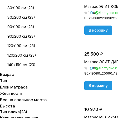
Матрас ЭЛИТ К
80х190 см
(
23
)
0
0
Доступно к 
80х200 см
(
23
)
80х190
80х200
90х19
90х190 см
(
23
)
В корзину
90х200 см
(
23
)
120х190 см
(
23
)
25 500 ₽
120х200 см
(
23
)
Матрас ЭЛИТ ДА
140х190 см
(
23
)
0
0
Доступно к 
80х190
80х200
90х19
Возраст
140х200 см
(
23
)
Тип
160х190 см
(
23
)
В корзину
Блок матраса
Жесткость
160х200 см
(
23
)
Вес на cпальное место
180х190 см
(
22
)
Высота
10 970 ₽
Тип блока
(
23
)
180х200 см
(
23
)
Матрас МЕДИУМ
Количество пружин