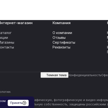
Интернет-магазин
Компания
аталог
О компании
Акции
Отзывы
Магазины
Сертификаты
Контакты
Реквизиты
Темная тема
Конфиденциальность
Офе
ологии
.
ичиваясь) текстовую, графическую, фотографическую и видео инфор
ром.
Принять
 прав на интеллектуальную собственность, защищены российским