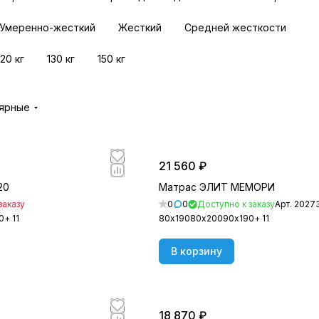
Умеренно-жесткий
Жесткий
Средней жесткости
120 кг
130 кг
150 кг
лярные
21 560 ₽
20
Матрас ЭЛИТ МЕМОРИ
заказу
0
0
Доступно к заказу
Арт.
2027
0
+ 11
80х190
80х200
90х190
+ 11
В корзину
18 870 ₽