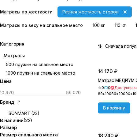
Матрасы по жесткости
Разная жесткость сторон
Матрасы по весу на спальное место
100 кг
110 кг
Категория
Сначала попу
Матрасы
500 пружин на спальное место
14 170 ₽
1000 пружин на спальное место
Матрас МЕДИУМ 
Цена
0
0
Доступно к 
80х190
80х200
90х19
Бренд
?
В корзину
SONMART
(
23
)
В наличии
(
22
)
Размер
Размер спального места
18 240 ₽