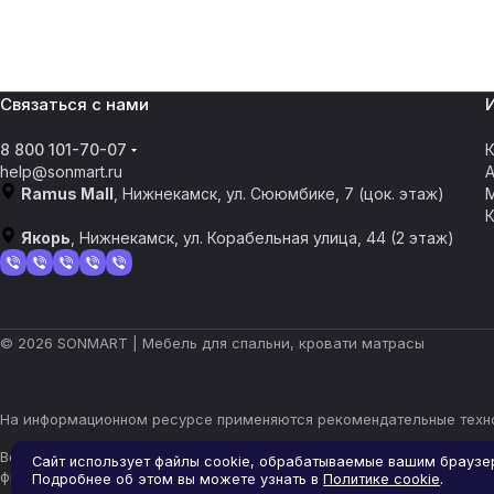
Связаться с нами
8 800 101-70-07
К
help@sonmart.ru
Ramus Mall
, Нижнекамск, ул. Сююмбике, 7 (цок. этаж)
Якорь
, Нижнекамск, ул. Корабельная улица, 44 (2 этаж)
© 2026 SONMART | Мебель для спальни, кровати матрасы
На информационном ресурсе применяются
рекомендательные техн
Все ресурсы сайта nizhnekamsk.sonmart.ru, включая (но не огран
Сайт использует файлы cookie, обрабатываемые вашим браузе
фирменное наименование являются объектами авторского права и
Подробнее об этом вы можете узнать в
Политике cookie
.