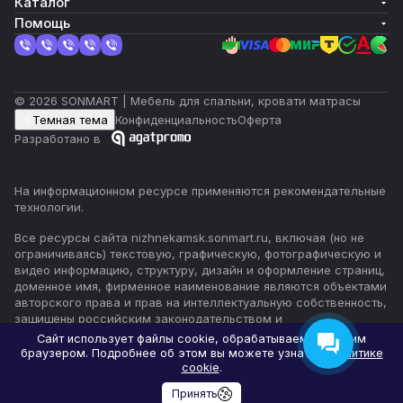
Каталог
Помощь
© 2026 SONMART | Мебель для спальни, кровати матрасы
Темная тема
Конфиденциальность
Оферта
Разработано в
На информационном ресурсе применяются
рекомендательные
технологии
.
Все ресурсы сайта nizhnekamsk.sonmart.ru, включая (но не
ограничиваясь) текстовую, графическую, фотографическую и
видео информацию, структуру, дизайн и оформление страниц,
доменное имя, фирменное наименование являются объектами
авторского права и прав на интеллектуальную собственность,
защищены российским законодательством и
международными соглашениями об охране авторских прав.
Сайт использует файлы cookie, обрабатываемые вашим
Читать далее
браузером. Подробнее об этом вы можете узнать в
Политике
cookie
.
Принять