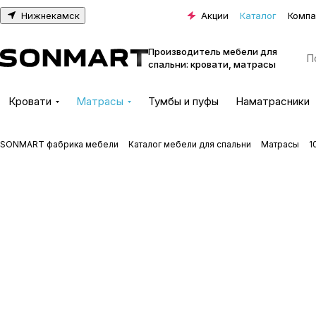
Нижнекамск
Акции
Каталог
Компа
Производитель мебели для
спальни: кровати, матрасы
Кровати
Матрасы
Тумбы и пуфы
Наматрасники
SONMART фабрика мебели
Каталог мебели для спальни
Матрасы
1