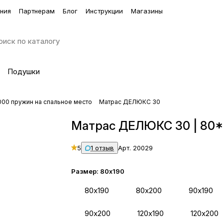
ния
Партнерам
Блог
Инструкции
Магазины
Подушки
000 пружин на спальное место
Матрас ДЕЛЮКС 30
Матрас ДЕЛЮКС 30 | 80*
5
1 отзыв
Арт.
20029
Размер:
80х190
80х190
80х200
90х190
90х200
120х190
120х200