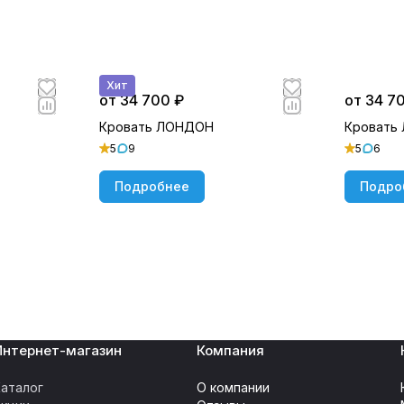
Хит
от 34 700 ₽
от 34 7
Кровать ЛОНДОН
Кровать
5
9
5
6
Подробнее
Подро
Интернет-магазин
Компания
аталог
О компании