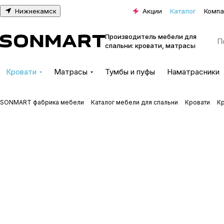
Нижнекамск
Акции
Каталог
Компа
Производитель мебели для
спальни: кровати, матрасы
Кровати
Матрасы
Тумбы и пуфы
Наматрасники
SONMART фабрика мебели
Каталог мебели для спальни
Кровати
К