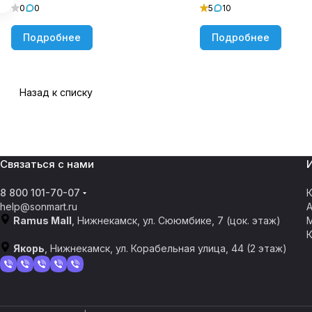
0
0
5
10
Подробнее
Подробнее
Назад к списку
Связаться с нами
8 800 101-70-07
К
help@sonmart.ru
Ramus Mall
, Нижнекамск, ул. Сююмбике, 7 (цок. этаж)
Якорь
, Нижнекамск, ул. Корабельная улица, 44 (2 этаж)