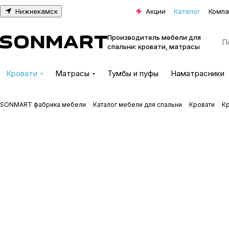
Нижнекамск
Акции
Каталог
Компа
Производитель мебели для
спальни: кровати, матрасы
Кровати
Матрасы
Тумбы и пуфы
Наматрасники
SONMART фабрика мебели
Каталог мебели для спальни
Кровати
К